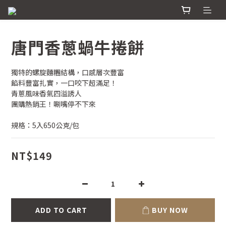
唐門香蔥蝸牛捲餅
獨特的螺旋麵糰結構，口感層次豐富
餡料豐富扎實，一口咬下超滿足！
青蔥風味香氣四溢誘人
團購熱銷王！唰嘴停不下來
規格：5入650公克/包
NT$149
ADD TO CART
BUY NOW