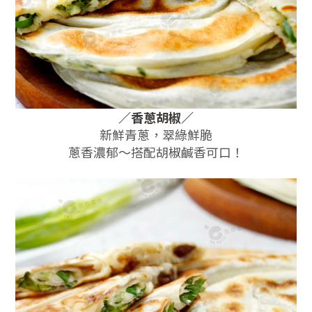
／
香蔥
胡椒
／
新鮮青蔥，翠綠鮮脆
蔥香濃郁～搭配胡椒鹹香可口！