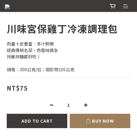
川味宮保雞丁冷凍調理包
肉量十足豐富、多汁鮮嫩
經典傳統名菜，色香味俱全
拌飯拌麵都好吃！
規格：300公克/包；固形物105公克
NT$75
ADD TO CART
BUY NOW