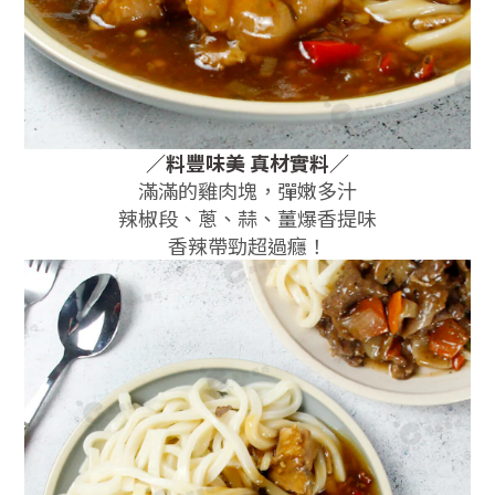
／料豐味美
真材實料
／
滿滿的雞肉塊，彈嫩多汁
辣椒段、蔥、蒜、薑爆香提味
香辣帶勁超過癮！