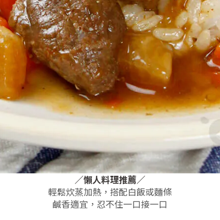
／懶人料理推薦／
輕鬆炊蒸加熱，搭配白飯或麵條
鹹香適宜，忍不住一口接一口