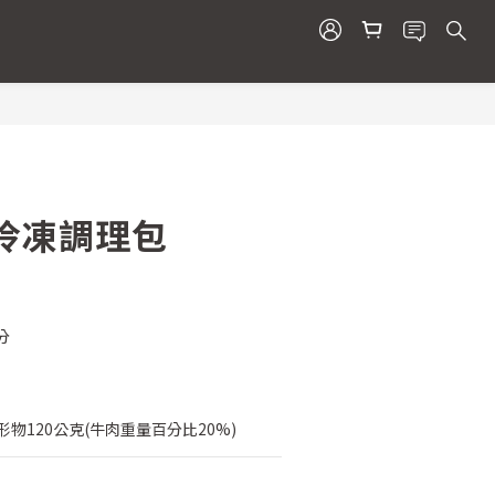
BUY NOW
冷凍調理包
分
形物120公克(牛肉重量百分比20%)