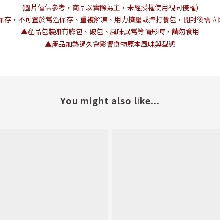
(圖片僅供參考，商品以實際為主，未經授權使用視同侵權)
保存，不可置於常溫保存、重複解凍、用力擠壓或摔打餐包，開封後需立即
▲產品包裝如有膨包、破包、風味異常等情形時，請勿食用
▲產品加熱過久會影響食物原本風味與型態
You might also like...