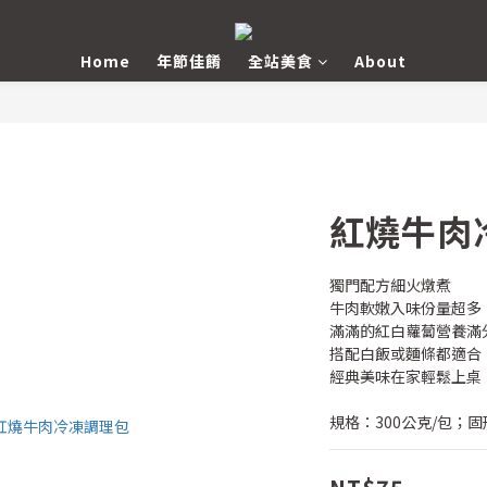
Home
年節佳餚
全站美食
About
紅燒牛肉
獨門配方細火燉煮
牛肉軟嫩入味份量超多
滿滿的紅白蘿蔔營養滿
搭配白飯或麵條都適合
經典美味在家輕鬆上桌
規格：300公克/包；固