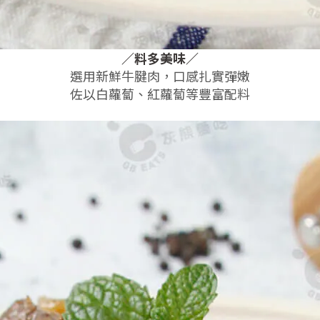
／
料多美味
／
選用新鮮牛腱肉，口感扎實彈嫩
佐以白蘿蔔、紅蘿蔔等豐富配料