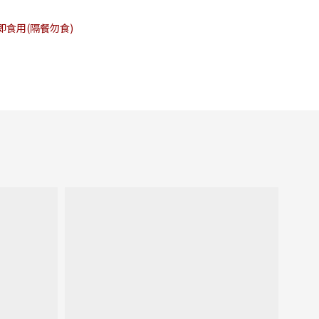
食用(隔餐勿食)