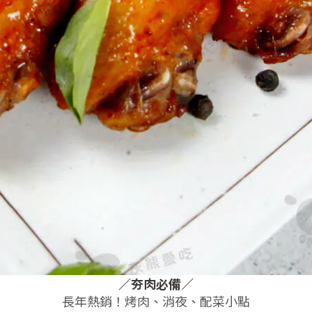
／
夯肉必備
／
長年熱銷！烤肉、消夜、配菜小點