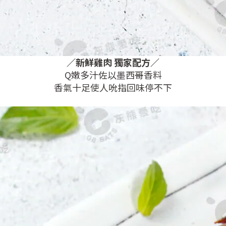
／
新鮮雞肉
獨家配方
／
Q嫩多汁佐以墨西哥香料
香氣十足使人吮指回味停不下