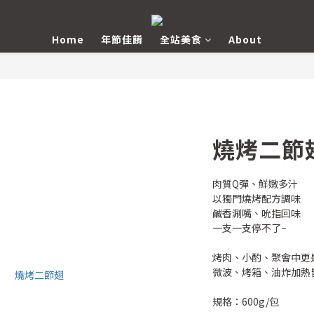
Home
年節佳餚
全站美食
About
燒烤二節
肉質Q彈、鮮嫩多汁
以獨門燒烤配方調味
鹹香涮嘴、吮指回味
一支一支停不了~
烤肉、小酌、聚會中更
微波、烤箱、油炸加熱
規格：600g/包