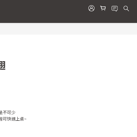
BUY NOW
翅
是不可少
皆可快速上桌~