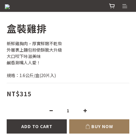
盒裝雞排
新鮮雞胸肉，厚實鮮嫩不乾柴
外層裹上麵包粉使酥脆大升級
大口咬下咔滋美味
鹹香涮嘴人人愛！
規格：1.6公斤/盒(20片入)
NT$315
ADD TO CART
BUY NOW