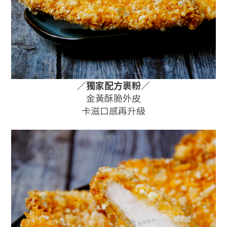
／獨家配方裹粉
／
金黃酥脆外皮
卡滋口感再升級