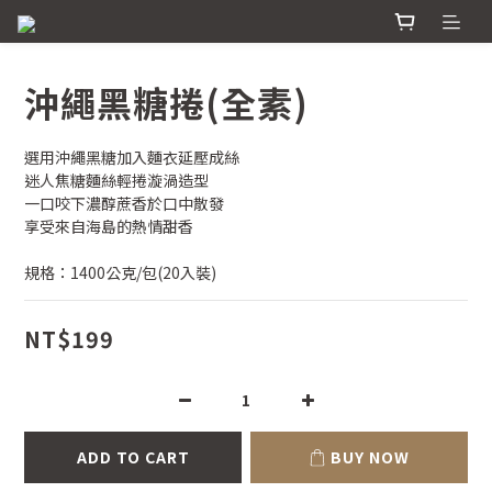
沖繩黑糖捲(全素)
選用沖繩黑糖加入麵衣延壓成絲
迷人焦糖麵絲輕捲漩渦造型
一口咬下濃醇蔗香於口中散發
享受來自海島的熱情甜香
規格：1400公克/包(20入裝)
NT$199
ADD TO CART
BUY NOW