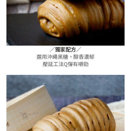
／獨家配方
／
選用沖繩黑糖，醇香濃郁
壓延工法Q彈有嚼勁