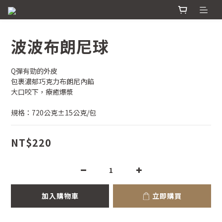
波波布朗尼球
Q彈有勁的外皮
包裹濃郁巧克力布朗尼內餡
大口咬下，療癒爆漿
規格：720公克±15公克/包
NT$220
加入購物車
立即購買