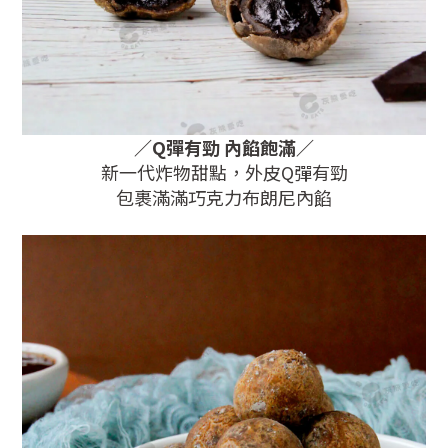
／
Q彈有勁 內餡飽滿
／
新一代炸物甜點，外皮Q彈有勁
包裹滿滿巧克力布朗尼內餡