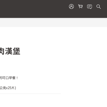
立即購買
肉漢堡
的可口早餐！
公克x25片)