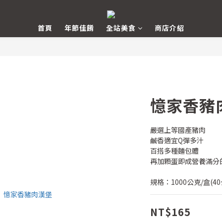
首頁
年節佳餚
全站美食
商店介紹
憶家香豬
嚴選上等國產豬肉
鹹香適宜Q彈多汁
百搭多種麵包體
再加顆蛋即成營養滿分
規格：1000公克/盒(40
NT$165