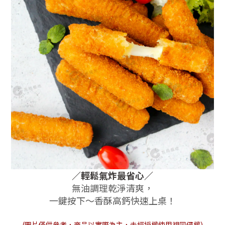
／
輕鬆氣炸最省心
／
無油調理乾淨清爽，
一鍵按下～香酥高鈣快速上桌！
(圖片僅供參考，商品以實際為主，未經授權使用視同侵權)