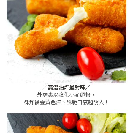
／
高溫油炸最對味
／
外層裹以強化小麥麵粉，
酥炸後金黃色澤、酥脆口感超誘人！