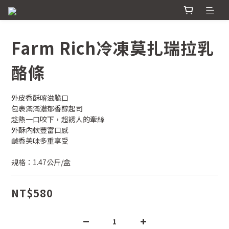
Farm Rich冷凍莫扎瑞拉乳
酪條
外皮香酥喀滋脆口
包裹滿滿濃郁香醇起司
趁熱一口咬下，超誘人的牽絲
外酥內軟豐富口感
鹹香美味多重享受
規格：1.47公斤/盒
NT$580