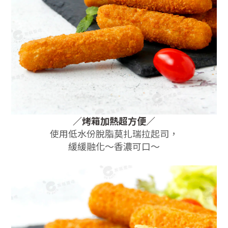
／
烤箱加熱超方便
／
使用低水份脫脂莫扎瑞拉起司，
緩緩融化～香濃可口～