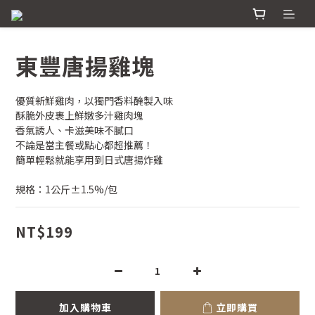
東豐唐揚雞塊
優質新鮮雞肉，以獨門香料醃製入味
酥脆外皮裹上鮮嫩多汁雞肉塊
香氣誘人、卡滋美味不膩口
不論是當主餐或點心都超推薦！
簡單輕鬆就能享用到日式唐揚炸雞
規格：1公斤±1.5%/包
NT$199
加入購物車
立即購買