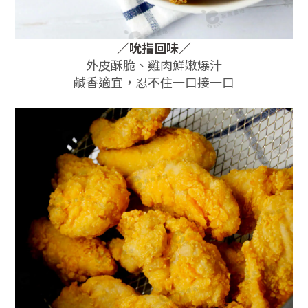
／
吮指回味
／
外皮酥脆、雞肉鮮嫩爆汁
鹹香適宜，忍不住一口接一口