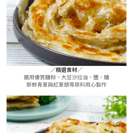
／
精選食材
／
選用優質麵粉、大豆沙拉油、鹽、糖
新鮮青蔥與紅蔥頭等原料用心製作