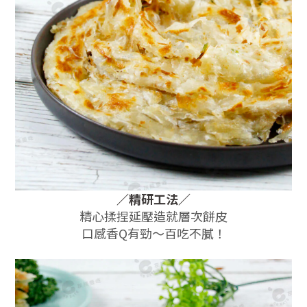
／
精研工法
／
精心揉捏延壓造就層次餅皮
口感香Q有勁～百吃不膩！