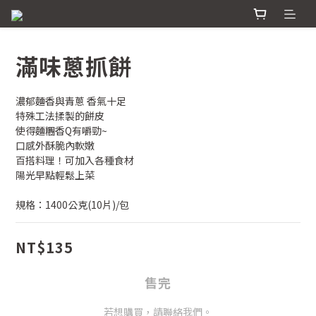
滿味蔥抓餅
濃郁麵香與青蔥 香氣十足
特殊工法揉製的餅皮
使得麵糰香Q有嚼勁~
口感外酥脆內軟嫩
百搭料理！可加入各種食材
陽光早點輕鬆上菜
規格：1400公克(10片)/包
NT$135
售完
若想購買，請聯絡我們。