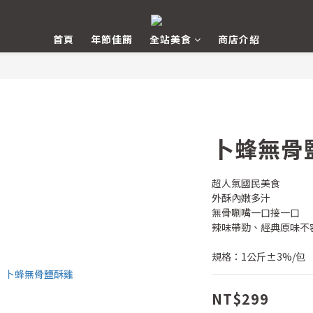
首頁
年節佳餚
全站美食
商店介紹
卜蜂無骨
超人氣國民美食
外酥內嫩多汁
無骨唰嘴一口接一口
辣味帶勁、經典原味不
規格：1公斤±3%/包
NT$299