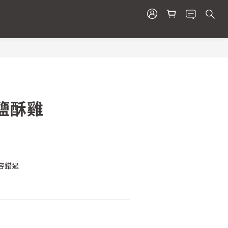
立即購買
鹽酥雞
容錯過