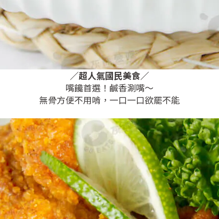
／
超人氣國民美食
／
嘴饞首選！鹹香涮嘴～
無骨方便不用啃，一口一口欲罷不能