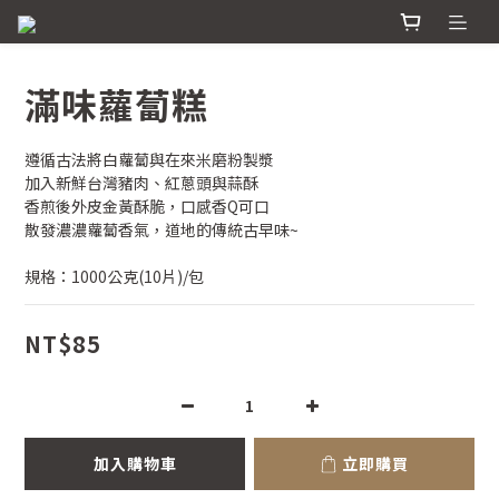
滿味蘿蔔糕
遵循古法將白蘿蔔與在來米磨粉製漿
加入新鮮台灣豬肉、紅蔥頭與蒜酥
香煎後外皮金黃酥脆，口感香Q可口
散發濃濃蘿蔔香氣，道地的傳統古早味~
規格：1000公克(10片)/包
NT$85
加入購物車
立即購買