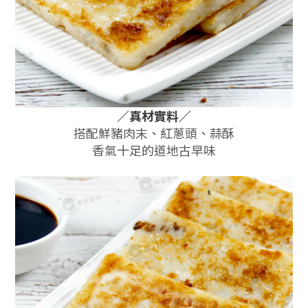
／
真材實料
／
搭配鮮豬肉末、紅蔥頭、蒜酥
香氣十足的道地古早味