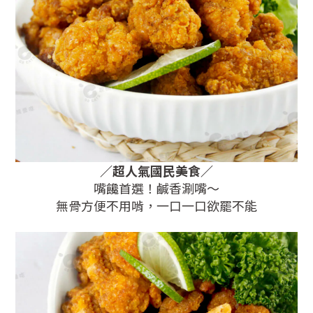
／
超人氣國民美食
／
嘴饞首選！鹹香涮嘴～
無骨方便不用啃，一口一口欲罷不能