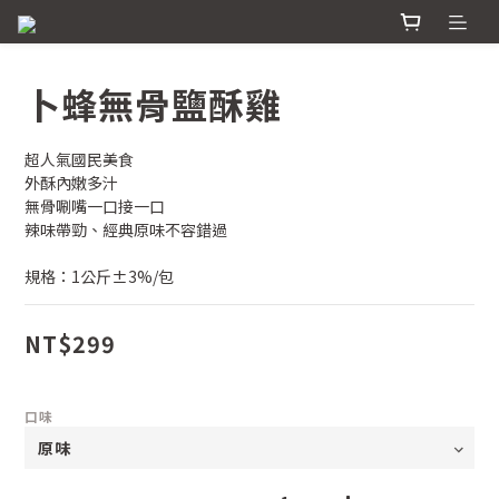
卜蜂無骨鹽酥雞
超人氣國民美食
外酥內嫩多汁
無骨唰嘴一口接一口
辣味帶勁、經典原味不容錯過
規格：1公斤±3%/包
NT$299
口味