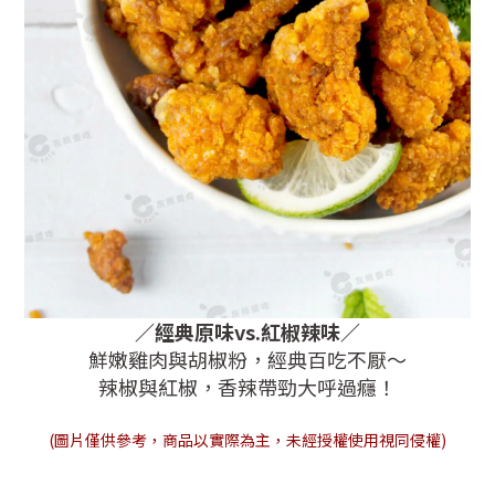
／
經典原味vs.紅椒辣味
／
鮮嫩雞肉與胡椒粉，經典百吃不厭～
辣椒與紅椒，香辣帶勁大呼過癮！
(圖片僅供參考，商品以實際為主，未經授權使用視同侵權)